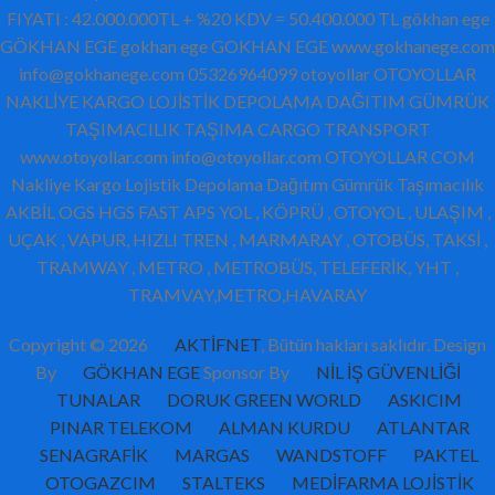
FIYATI : 42.000.000TL + %20 KDV = 50.400.000 TL gökhan ege
GÖKHAN EGE gokhan ege GOKHAN EGE www.gokhanege.com
info@gokhanege.com 05326964099 otoyollar OTOYOLLAR
NAKLİYE KARGO LOJİSTİK DEPOLAMA DAĞITIM GÜMRÜK
TAŞIMACILIK TAŞIMA CARGO TRANSPORT
www.otoyollar.com info@otoyollar.com OTOYOLLAR COM
Nakliye Kargo Lojistik Depolama Dağıtım Gümrük Taşımacılık
AKBİL OGS HGS FAST APS YOL , KÖPRÜ , OTOYOL , ULAŞIM ,
UÇAK , VAPUR, HIZLI TREN , MARMARAY , OTOBÜS, TAKSİ ,
TRAMWAY , METRO , METROBÜS, TELEFERİK, YHT ,
TRAMVAY,METRO,HAVARAY
Copyright © 2026
AKTİFNET
, Bütün hakları saklıdır. Design
By
GÖKHAN EGE
Sponsor By
NİL İŞ GÜVENLİĞİ
TUNALAR
DORUK GREEN WORLD
ASKICIM
PINAR TELEKOM
ALMAN KURDU
ATLANTAR
SENAGRAFİK
MARGAS
WANDSTOFF
PAKTEL
OTOGAZCIM
STALTEKS
MEDİFARMA LOJİSTİK