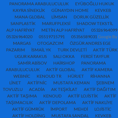
PANORAMA ARABULUCULUK
EYÜBOĞLU HUKUK
KAYRA SİNEKLİK
GÜNAYDIN HOME
KEVKEB
MANA GLOBAL
LİMSAN
DORUK GÜZELLİK
SANPLASTİK
MARUFPLEKSİ
SHADOW TEKSTİL
ALP HAFRİYAT
METİN ALP HAFRİYAT
05326964099
05326964020
05519715791
05356589031
Google By
MARGAS
OTOGAZCIM
ÖZGÜR ANDRES EGE
PAZARIM
İSMAİL YK
TURK DEVLETİ
AKTİF TÜRK
UGUR KARAKUS
SALI OKKA
FERDİ TAYFUR
SAMİR ABİSOV
HAİRSHOP
PANORAMA
ARABULUCULUK
AKTİF GLOBAL
AKTİF KAMERA
WEBNİC
KENOUD TR
HÜRJET
RİHANNA
LİNET
AKTİFNİC
MUSTAFA KEMAN
ŞEBNEM
TOVUZLU
ACADİA
AK TEŞKİLAT
AKTİF DAĞITIM
AKTİF TAŞIMA
KENOUD
AKTİF LOJİSTİK
AKTİF
TAŞIMACILIK
AKTİF DEPOLAMA
AKTİF NAKLİYE
AKTİF GÜMRÜK
İMPORT
MEHDİ
LOJİSTİC
AKTİF HOLDİNG
MUSTAFA SANDAL
KEVKEB