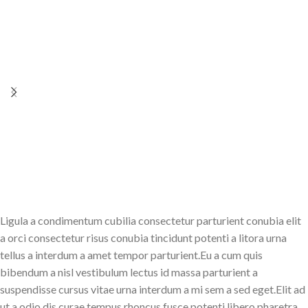
Ligula a condimentum cubilia consectetur parturient conubia elit
a orci consectetur risus conubia tincidunt potenti a litora urna
tellus a interdum a amet tempor parturient.Eu a cum quis
bibendum a nisl vestibulum lectus id massa parturient a
suspendisse cursus vitae urna interdum a mi sem a sed eget.Elit ad
ut a odio dis curae tempus rhoncus fusce potenti libero pharetra