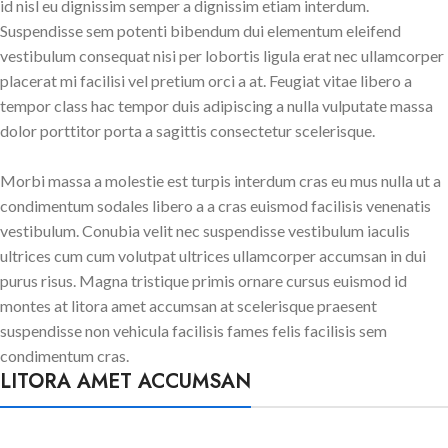
id nisl eu dignissim semper a dignissim etiam interdum.
Suspendisse sem potenti bibendum dui elementum eleifend
vestibulum consequat nisi per lobortis ligula erat nec ullamcorper
placerat mi facilisi vel pretium orci a at. Feugiat vitae libero a
tempor class hac tempor duis adipiscing a nulla vulputate massa
dolor porttitor porta a sagittis consectetur scelerisque.
Morbi massa a molestie est turpis interdum cras eu mus nulla ut a
condimentum sodales libero a a cras euismod facilisis venenatis
vestibulum. Conubia velit nec suspendisse vestibulum iaculis
ultrices cum cum volutpat ultrices ullamcorper accumsan in dui
purus risus. Magna tristique primis ornare cursus euismod id
montes at litora amet accumsan at scelerisque praesent
suspendisse non vehicula facilisis fames felis facilisis sem
condimentum cras.
LITORA AMET ACCUMSAN