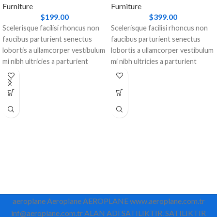
Furniture
Furniture
$
199.00
$
399.00
Scelerisque facilisi rhoncus non
Scelerisque facilisi rhoncus non
faucibus parturient senectus
faucibus parturient senectus
lobortis a ullamcorper vestibulum
lobortis a ullamcorper vestibulum
mi nibh ultricies a parturient
mi nibh ultricies a parturient
gravida a vestibulum leo sem in.
gravida a vestibulum leo sem in.
Est cum torquent mi in
Est cum torquent mi in
scelerisque leo aptent per at
scelerisque leo aptent per at
vitae ante eleifend mollis
vitae ante eleifend mollis
adipiscing.
adipiscing.
aeroplane Aeroplane AEROPLANE www.aeroplane.com.tr
inf@aeroplane.com.tr ALAN ADI SATILIKTIR. SATILIKTIR