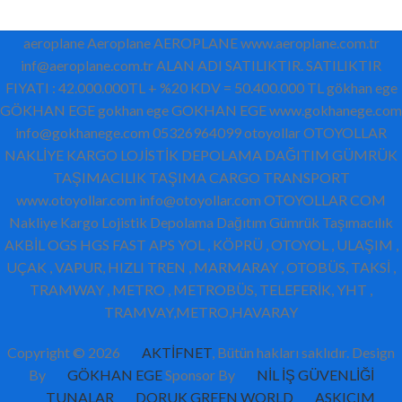
aeroplane Aeroplane AEROPLANE www.aeroplane.com.tr
inf@aeroplane.com.tr ALAN ADI SATILIKTIR. SATILIKTIR
FIYATI : 42.000.000TL + %20 KDV = 50.400.000 TL gökhan ege
GÖKHAN EGE gokhan ege GOKHAN EGE www.gokhanege.com
info@gokhanege.com 05326964099 otoyollar OTOYOLLAR
NAKLİYE KARGO LOJİSTİK DEPOLAMA DAĞITIM GÜMRÜK
TAŞIMACILIK TAŞIMA CARGO TRANSPORT
www.otoyollar.com info@otoyollar.com OTOYOLLAR COM
Nakliye Kargo Lojistik Depolama Dağıtım Gümrük Taşımacılık
AKBİL OGS HGS FAST APS YOL , KÖPRÜ , OTOYOL , ULAŞIM ,
UÇAK , VAPUR, HIZLI TREN , MARMARAY , OTOBÜS, TAKSİ ,
TRAMWAY , METRO , METROBÜS, TELEFERİK, YHT ,
TRAMVAY,METRO,HAVARAY
Copyright © 2026
AKTİFNET
, Bütün hakları saklıdır. Design
By
GÖKHAN EGE
Sponsor By
NİL İŞ GÜVENLİĞİ
TUNALAR
DORUK GREEN WORLD
ASKICIM